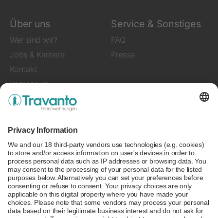
Über uns
Service & Sonstiges
Wer sind wir?
FAQ
Jobs & Karriere
Presse
Kontakt
Impressum
Folgen Sie uns auf
Zahlungsmethoden