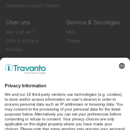
Ferienwohnungen Ostsee
Über uns
Service & Sonstiges
Wer sind wir?
FAQ
Jobs & Karriere
Presse
Kontakt
Impressum
Folgen Sie uns auf
Zahlungsmethoden