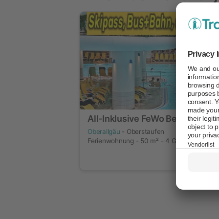
All-Inklusive FeWo Bergblick
Oberallgäu
- Oberstaufen
Ferienwohnung - 50 m² - 4 Gäste