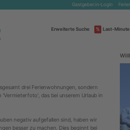
Gastgeber:in-Login
Feri
Erweiterte Suche
%
Last-Minute
Wil
insgesamt drei Ferienwohnungen, sondern
 'Vermieterfoto', das bei unserem Urlaub in
auben negativ aufgefallen sind, haben wir
ngen besser zu machen. Dies beginnt bei