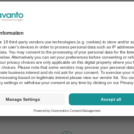
ab
52 - 150 €
/ Nacht