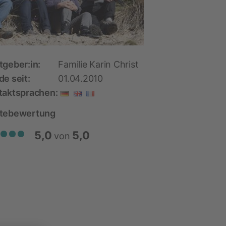
tgeber:in:
Familie Karin Christ
e seit:
01.04.2010
taktsprachen:
tebewertung
5,0
5,0
von