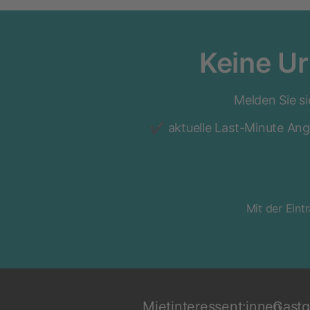
Keine U
Melden Sie si
aktuelle Last-Minute An
Mit der Eint
Mietinteressent:innen
Gastg