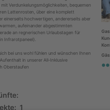
n mit Verdunkelungsmöglichkeiten, bequemen
ren Lattenrosten, über eine komplett
er einerseits hochwertigen, andererseits aber
 warmen, aufeinander abgestimmten
Gas
 gerade an regnerischen Urlaubstagen für
Kund
n Infrarotpaneel).
Kon
 sich bei uns wohl fühlen und wünschen Ihnen
Gäs
fenthalt in unserer All-Inklusive
ch Oberstaufen
ünfte:
jekte:
1