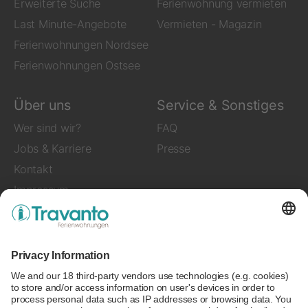
Erweiterte Suche
Ferienwohnung vermieten
Last Minute-Angebote
Vermieten - Magazin
Ferienwohnungen Nordsee
Ferienwohnungen Ostsee
Über uns
Service & Sonstiges
Wer sind wir?
FAQ
Jobs & Karriere
Presse
Kontakt
Impressum
Folgen Sie uns auf