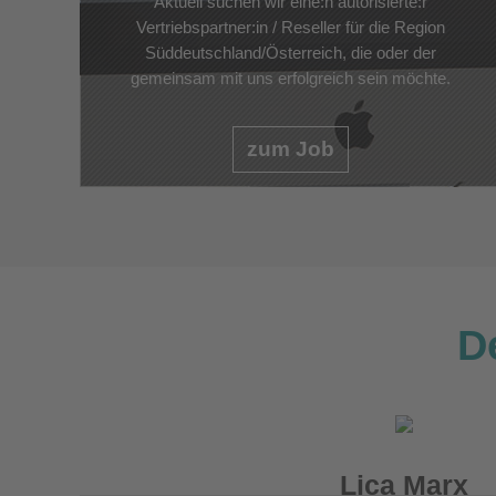
Aktuell suchen wir eine:n autorisierte:r
Vertriebspartner:in / Reseller für die Region
Süddeutschland/Österreich, die oder der
gemeinsam mit uns erfolgreich sein möchte.
zum Job
D
Lica Marx