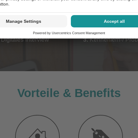
Digitales Interview
3.
Kennenlern-/ Prob
Vorteile & Benefits