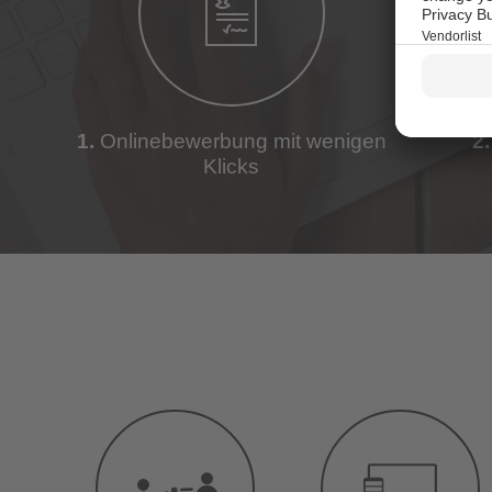
1.
Onlinebewerbung mit wenigen
2.
Klicks