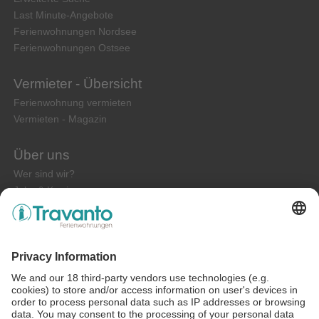
Last Minute-Angebote
Ferienwohnungen Nordsee
Ferienwohnungen Ostsee
Vermieter - Übersicht
Ferienwohnung vermieten
Vermieten - Magazin
Über uns
Wer sind wir?
Jobs & Karriere
Kontakt
Impressum
Service & Sonstiges
FAQ
Presse